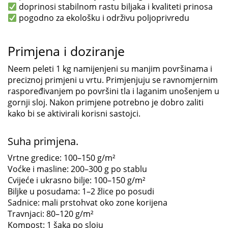
doprinosi stabilnom rastu biljaka i kvaliteti prinosa
pogodno za ekološku i održivu poljoprivredu
Primjena i doziranje
Neem peleti 1 kg namijenjeni su manjim površinama i
preciznoj primjeni u vrtu. Primjenjuju se ravnomjernim
raspoređivanjem po površini tla i laganim unošenjem u
gornji sloj. Nakon primjene potrebno je dobro zaliti
kako bi se aktivirali korisni sastojci.
Suha primjena.
Vrtne gredice: 100–150 g/m²
Voćke i masline: 200–300 g po stablu
Cvijeće i ukrasno bilje: 100–150 g/m²
Biljke u posudama: 1–2 žlice po posudi
Sadnice: mali prstohvat oko zone korijena
Travnjaci: 80–120 g/m²
Kompost: 1 šaka po sloju