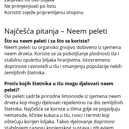
Ne primjenjivati po listu
Koristiti svježe pripremljenu otopinu
Najčešća pitanja – Neem peleti
Što su neem peleti i za što se koriste?
Neem peleti su organsko gnojivo dobiveno iz sjemena
neem drveta. Koriste se za poboljšanje plodnosti tla i
stabilnu opskrbu biljaka hranjivima. Istovremeno
doprinose ravnoteži u tlu i smanjenju populacije nekih
zemljišnih štetnika.
Protiv kojih štetnika u tlu mogu djelovati neem
peleti?
Ovi peleti sadrže prirodne limonoide iz sjemena neem
drveta koji mogu djelovati repelentno na dio zemljišnih
štetnika. Najčešće se koriste u tlima gdje se pojavljuju
nematode, ličinke kukaca u tlu, rovci i termiti koji
oštećuju korijen biljaka. Takvo djelovanje doprinosi
stabilnijem razvoju korijenskog sustava i zdravijem