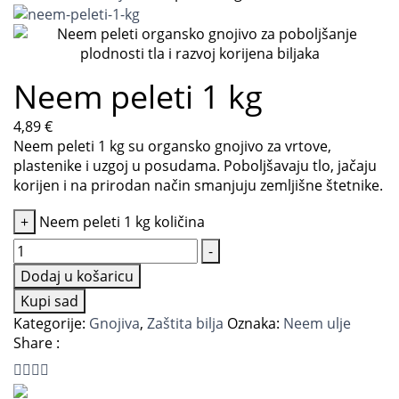
Neem peleti 1 kg
4,89
€
Neem peleti 1 kg su organsko gnojivo za vrtove,
plastenike i uzgoj u posudama. Poboljšavaju tlo, jačaju
korijen i na prirodan način smanjuju zemljišne štetnike.
+
Neem peleti 1 kg količina
-
Dodaj u košaricu
Kupi sad
Kategorije:
Gnojiva
,
Zaštita bilja
Oznaka:
Neem ulje
Share :