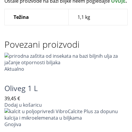
Ostale proizvode na bazi biljke neem pogledajte
OVDJE
.
Težina
1,1 kg
Povezani proizvodi
Aktualno
Oliveg 1 L
39,45
€
Dodaj u košaricu
Gnojiva