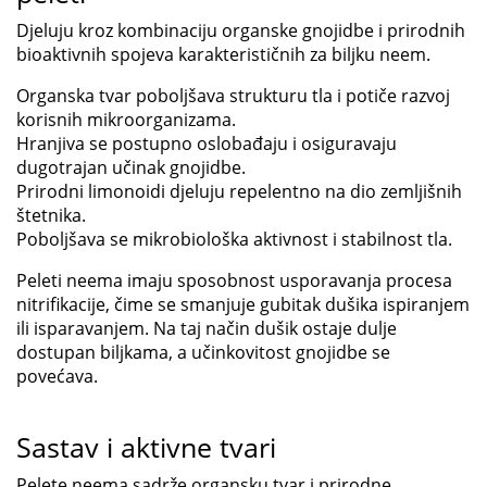
Djeluju kroz kombinaciju organske gnojidbe i prirodnih
bioaktivnih spojeva karakterističnih za biljku neem.
Organska tvar poboljšava strukturu tla i potiče razvoj
korisnih mikroorganizama.
Hranjiva se postupno oslobađaju i osiguravaju
dugotrajan učinak gnojidbe.
Prirodni limonoidi djeluju repelentno na dio zemljišnih
štetnika.
Poboljšava se mikrobiološka aktivnost i stabilnost tla.
Peleti neema imaju sposobnost usporavanja procesa
nitrifikacije, čime se smanjuje gubitak dušika ispiranjem
ili isparavanjem. Na taj način dušik ostaje dulje
dostupan biljkama, a učinkovitost gnojidbe se
povećava.
Sastav i aktivne tvari
Pelete neema sadrže organsku tvar i prirodne