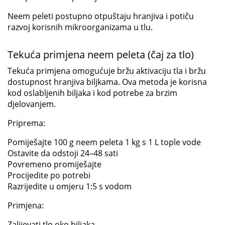
Neem peleti postupno otpuštaju hranjiva i potiču
razvoj korisnih mikroorganizama u tlu.
Tekuća primjena neem peleta (čaj za tlo)
Tekuća primjena omogućuje bržu aktivaciju tla i bržu
dostupnost hranjiva biljkama. Ova metoda je korisna
kod oslabljenih biljaka i kod potrebe za brzim
djelovanjem.
Priprema:
Pomiješajte 100 g neem peleta 1 kg s 1 L tople vode
Ostavite da odstoji 24–48 sati
Povremeno promiješajte
Procijedite po potrebi
Razrijedite u omjeru 1:5 s vodom
Primjena:
Zalijevati tlo oko biljaka