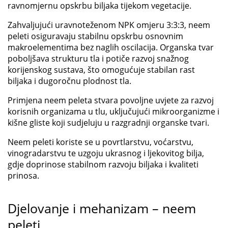
ravnomjernu opskrbu biljaka tijekom vegetacije.
Zahvaljujući uravnoteženom NPK omjeru 3:3:3, neem
peleti osiguravaju stabilnu opskrbu osnovnim
makroelementima bez naglih oscilacija. Organska tvar
poboljšava strukturu tla i potiče razvoj snažnog
korijenskog sustava, što omogućuje stabilan rast
biljaka i dugoročnu plodnost tla.
Primjena neem peleta stvara povoljne uvjete za razvoj
korisnih organizama u tlu, uključujući mikroorganizme i
kišne gliste koji sudjeluju u razgradnji organske tvari.
Neem peleti koriste se u povrtlarstvu, voćarstvu,
vinogradarstvu te uzgoju ukrasnog i ljekovitog bilja,
gdje doprinose stabilnom razvoju biljaka i kvaliteti
prinosa.
Djelovanje i mehanizam – neem
peleti