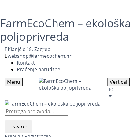
FarmEcoChem – ekološka
poljoprivreda
Klanjčić 18, Zagreb
webshop@farmecochem.hr
Kontakt
Praćenje narudžbe
Menu
Vertical
0
search
Prijava / Registracija