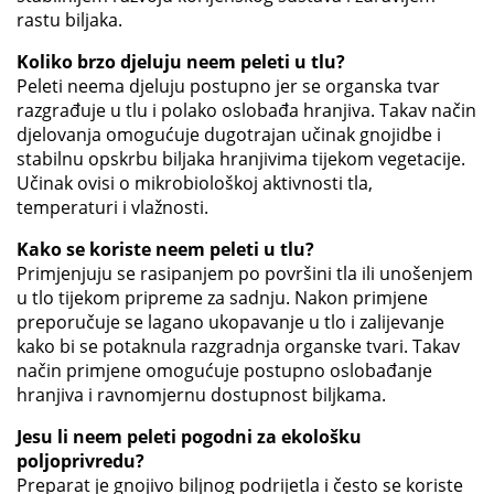
rastu biljaka.
Koliko brzo djeluju neem peleti u tlu?
Peleti neema djeluju postupno jer se organska tvar
razgrađuje u tlu i polako oslobađa hranjiva. Takav način
djelovanja omogućuje dugotrajan učinak gnojidbe i
stabilnu opskrbu biljaka hranjivima tijekom vegetacije.
Učinak ovisi o mikrobiološkoj aktivnosti tla,
temperaturi i vlažnosti.
Kako se koriste neem peleti u tlu?
Primjenjuju se rasipanjem po površini tla ili unošenjem
u tlo tijekom pripreme za sadnju. Nakon primjene
preporučuje se lagano ukopavanje u tlo i zalijevanje
kako bi se potaknula razgradnja organske tvari. Takav
način primjene omogućuje postupno oslobađanje
hranjiva i ravnomjernu dostupnost biljkama.
Jesu li neem peleti pogodni za ekološku
poljoprivredu?
Preparat je gnojivo biljnog podrijetla i često se koriste