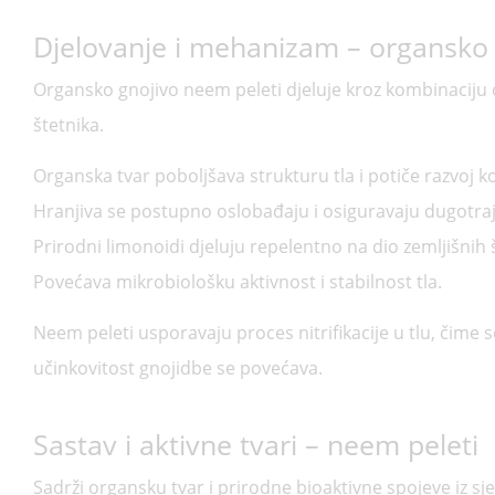
Djelovanje i mehanizam – organsko 
Organsko gnojivo neem peleti djeluje kroz kombinaciju or
štetnika.
Organska tvar poboljšava strukturu tla i potiče razvoj 
Hranjiva se postupno oslobađaju i osiguravaju dugotraj
Prirodni limonoidi djeluju repelentno na dio zemljišnih 
Povećava mikrobiološku aktivnost i stabilnost tla.
Neem peleti usporavaju proces nitrifikacije u tlu, čime 
učinkovitost gnojidbe se povećava.
Sastav i aktivne tvari – neem peleti
Sadrži organsku tvar i prirodne bioaktivne spojeve iz 