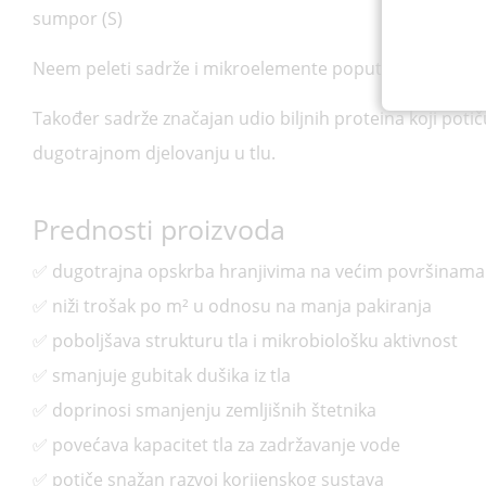
sumpor (S)
Neem peleti sadrže i mikroelemente poput željeza, cink
Također sadrže značajan udio biljnih proteina koji potiču
dugotrajnom djelovanju u tlu.
Prednosti proizvoda
✅ dugotrajna opskrba hranjivima na većim površinama
✅ niži trošak po m² u odnosu na manja pakiranja
✅ poboljšava strukturu tla i mikrobiološku aktivnost
✅ smanjuje gubitak dušika iz tla
✅ doprinosi smanjenju zemljišnih štetnika
✅ povećava kapacitet tla za zadržavanje vode
✅ potiče snažan razvoj korijenskog sustava