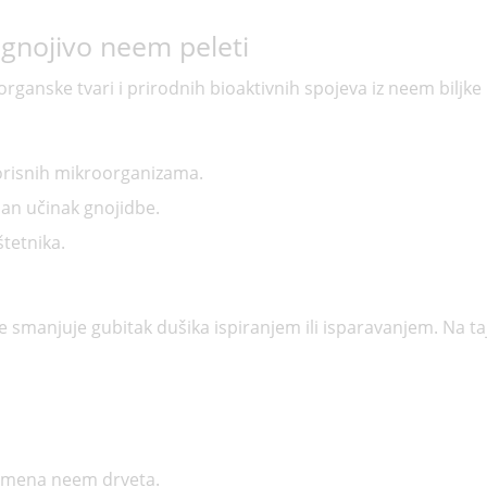
gnojivo neem peleti
ganske tvari i prirodnih bioaktivnih spojeva iz neem biljke k
korisnih mikroorganizama.
an učinak gnojidbe.
štetnika.
se smanjuje gubitak dušika ispiranjem ili isparavanjem. Na ta
sjemena neem drveta.