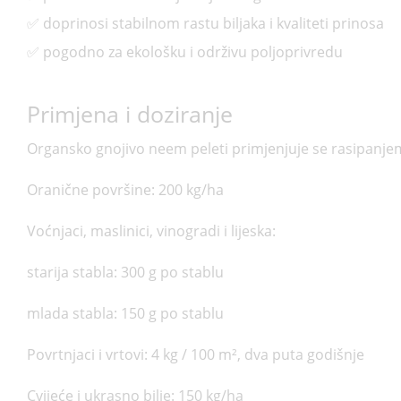
✅ doprinosi stabilnom rastu biljaka i kvaliteti prinosa
✅ pogodno za ekološku i održivu poljoprivredu
Primjena i doziranje
Organsko gnojivo neem peleti primjenjuje se rasipanjem p
Oranične površine: 200 kg/ha
Voćnjaci, maslinici, vinogradi i lijeska:
starija stabla: 300 g po stablu
mlada stabla: 150 g po stablu
Povrtnjaci i vrtovi: 4 kg / 100 m², dva puta godišnje
Cvijeće i ukrasno bilje: 150 kg/ha