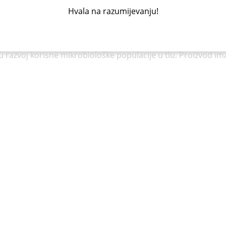
Hvala na razumijevanju!
a i mangana.
 razvoj korisne mikrobiološke populacije u tlu. Proizvod ima 