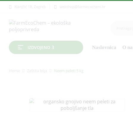
Klanjčić 18, Zagreb
webshop@farmecochem.hr
Naslovnica
O n
IZDVOJENO
Home
Zaštita bilja
Neem peleti 5 kg