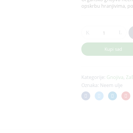
opskrbu hranjivima, pob
Neem
peleti
5
kg
Kupi sad
količina
Kategorije:
Gnojiva
,
Zaš
Oznaka:
Neem ulje