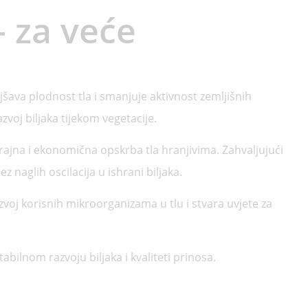
– za veće
šava plodnost tla i smanjuje aktivnost zemljišnih
voj biljaka tijekom vegetacije.
rajna i ekonomična opskrba tla hranjivima. Zahvaljujući
aglih oscilacija u ishrani biljaka.
voj korisnih mikroorganizama u tlu i stvara uvjete za
bilnom razvoju biljaka i kvaliteti prinosa.