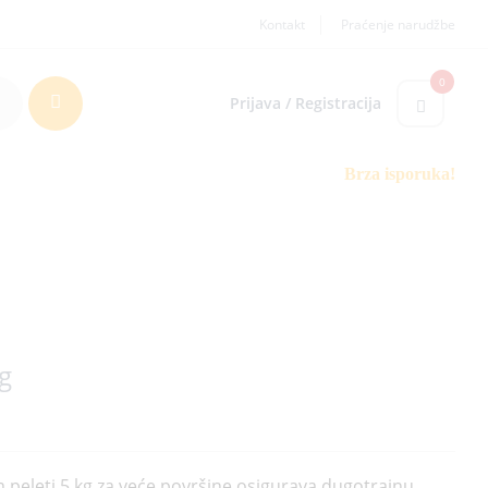
Kontakt
Praćenje narudžbe
0
Prijava / Registracija
Brza isporuka!
g
peleti 5 kg za veće površine osigurava dugotrajnu