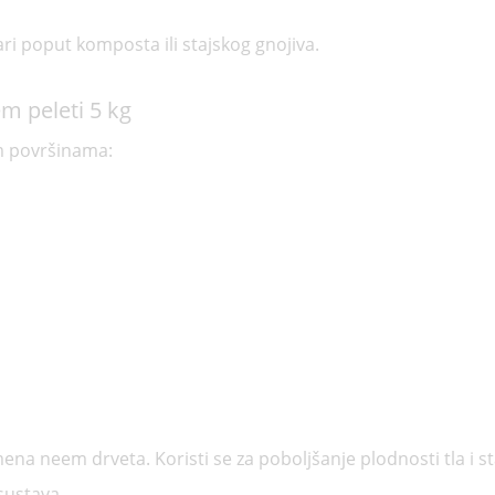
ri poput komposta ili stajskog gnojiva.
m peleti 5 kg
m površinama:
a neem drveta. Koristi se za poboljšanje plodnosti tla i s
sustava.