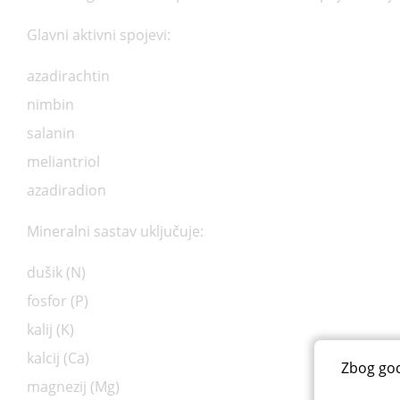
Glavni aktivni spojevi:
azadirachtin
nimbin
salanin
meliantriol
azadiradion
Mineralni sastav uključuje:
dušik (N)
fosfor (P)
kalij (K)
kalcij (Ca)
Zbog god
magnezij (Mg)