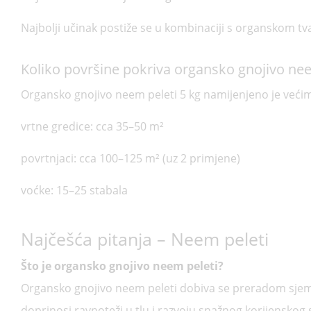
Najbolji učinak postiže se u kombinaciji s organskom tva
Koliko površine pokriva organsko gnojivo nee
Organsko gnojivo neem peleti 5 kg namijenjeno je veći
vrtne gredice: cca 35–50 m²
povrtnjaci: cca 100–125 m² (uz 2 primjene)
voćke: 15–25 stabala
Najčešća pitanja – Neem peleti
Što je organsko gnojivo neem peleti?
Organsko gnojivo neem peleti dobiva se preradom sjemen
doprinosi ravnoteži u tlu i razvoju snažnog korijenskog 