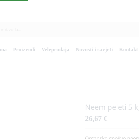
ama
Proizvodi
Veleprodaja
Novosti i savjeti
Kontakt
Neem peleti 5 k
26,67
€
Organsko gnojivo neem 