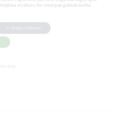
oljšava strukturu tla i smanjuje gubitak dušika.
Dodaj u košaricu
tita bilja