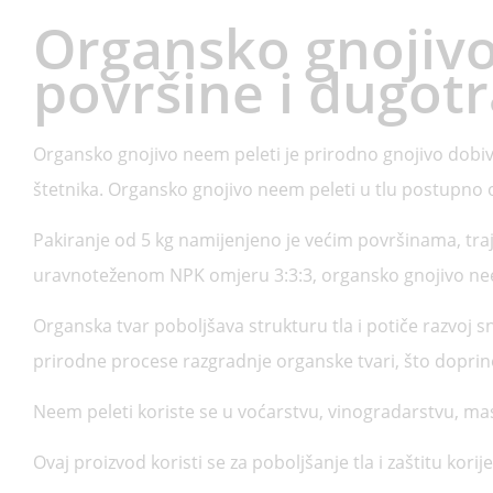
Organsko gnojivo
površine i dugot
Organsko gnojivo neem peleti je prirodno gnojivo dobiv
štetnika. Organsko gnojivo neem peleti u tlu postupno ot
Pakiranje od 5 kg namijenjeno je većim površinama, tra
uravnoteženom NPK omjeru 3:3:3, organsko gnojivo neem
Organska tvar poboljšava strukturu tla i potiče razvoj 
prirodne procese razgradnje organske tvari, što doprin
Neem peleti koriste se u voćarstvu, vinogradarstvu, masl
Ovaj proizvod koristi se za poboljšanje tla i zaštitu korij