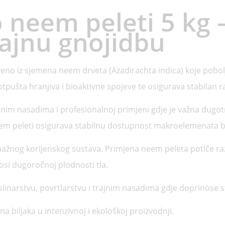
 neem peleti 5 kg 
rajnu gnojidbu
eno iz sjemena neem drveta (Azadirachta indica) koje pobolj
pušta hranjiva i bioaktivne spojeve te osigurava stabilan raz
jnim nasadima i profesionalnoj primjeni gdje je važna dugot
 peleti osigurava stabilnu dostupnost makroelemenata bez n
snažnog korijenskog sustava. Primjena neem peleta potiče raz
osi dugoročnoj plodnosti tla.
inarstvu, povrtlarstvu i trajnim nasadima gdje doprinose sta
ena biljaka u intenzivnoj i ekološkoj proizvodnji.