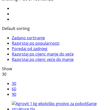
Default sorting
Zadano sortiranje
Razvrstaj po popularnosti
Poredaj od zadnjeg
Razvrstaj po cijeni: manje do veće
Razvrstaj po cijeni: veće do manje
Show
30
30
60
90