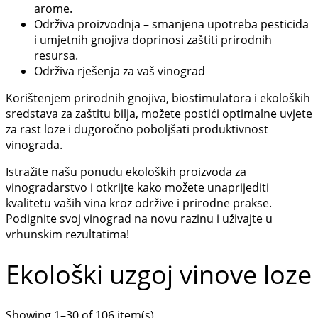
arome.
Održiva proizvodnja – smanjena upotreba pesticida
i umjetnih gnojiva doprinosi zaštiti prirodnih
resursa.
Održiva rješenja za vaš vinograd
Korištenjem prirodnih gnojiva, biostimulatora i ekoloških
sredstava za zaštitu bilja, možete postići optimalne uvjete
za rast loze i dugoročno poboljšati produktivnost
vinograda.
Istražite našu ponudu ekoloških proizvoda za
vinogradarstvo i otkrijte kako možete unaprijediti
kvalitetu vaših vina kroz održive i prirodne prakse.
Podignite svoj vinograd na novu razinu i uživajte u
vrhunskim rezultatima!
Ekološki uzgoj vinove loze
Showing 1–30 of 106 item(s)