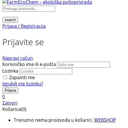
search
Prijava / Registracija
Prijavite se
Napravi račun
Korisničko ime ili e-pošta
Lozinka
Zapamti me
Izgubili ste lozinku?
0
Zatvori
Košarica(0)
Trenutno nema proizvoda u košarici.
WEBSHOP