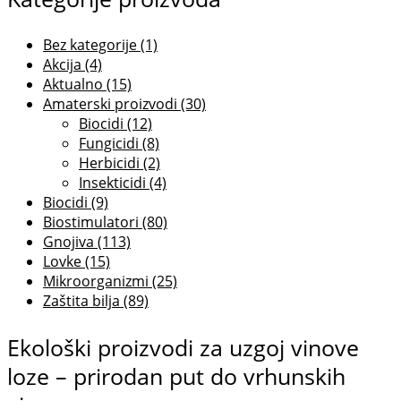
Bez kategorije
(1)
Akcija
(4)
Aktualno
(15)
Amaterski proizvodi
(30)
Biocidi
(12)
Fungicidi
(8)
Herbicidi
(2)
Insekticidi
(4)
Biocidi
(9)
Biostimulatori
(80)
Gnojiva
(113)
Lovke
(15)
Mikroorganizmi
(25)
Zaštita bilja
(89)
Ekološki proizvodi za uzgoj vinove
loze – prirodan put do vrhunskih