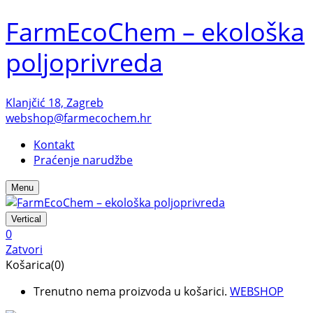
FarmEcoChem – ekološka
poljoprivreda
Klanjčić 18, Zagreb
webshop@farmecochem.hr
Kontakt
Praćenje narudžbe
Menu
Vertical
0
Zatvori
Košarica(0)
Trenutno nema proizvoda u košarici.
WEBSHOP