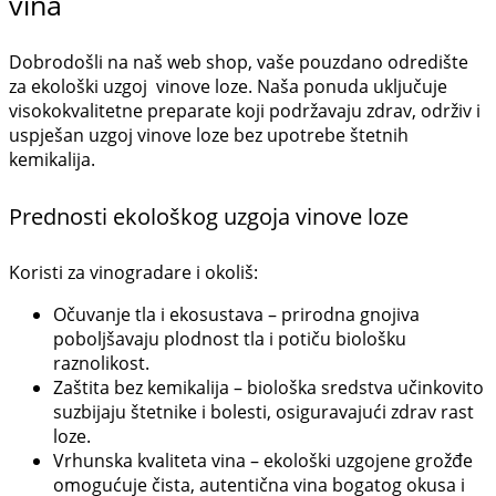
vina
Dobrodošli na naš web shop, vaše pouzdano odredište
za ekološki uzgoj vinove loze. Naša ponuda uključuje
visokokvalitetne preparate koji podržavaju zdrav, održiv i
uspješan uzgoj vinove loze bez upotrebe štetnih
kemikalija.
Prednosti ekološkog uzgoja vinove loze
Koristi za vinogradare i okoliš:
Očuvanje tla i ekosustava – prirodna gnojiva
poboljšavaju plodnost tla i potiču biološku
raznolikost.
Zaštita bez kemikalija – biološka sredstva učinkovito
suzbijaju štetnike i bolesti, osiguravajući zdrav rast
loze.
Vrhunska kvaliteta vina – ekološki uzgojene grožđe
omogućuje čista, autentična vina bogatog okusa i