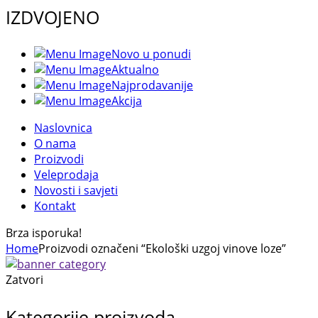
IZDVOJENO
Novo u ponudi
Aktualno
Najprodavanije
Akcija
Naslovnica
O nama
Proizvodi
Veleprodaja
Novosti i savjeti
Kontakt
Brza isporuka!
Home
Proizvodi označeni “Ekološki uzgoj vinove loze”
Zatvori
Kategorije proizvoda