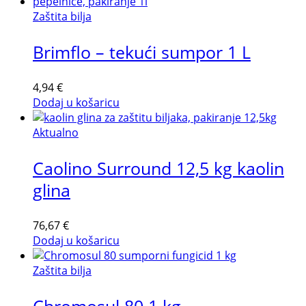
Zaštita bilja
Brimflo – tekući sumpor 1 L
4,94
€
Dodaj u košaricu
Aktualno
Caolino Surround 12,5 kg kaolin
glina
76,67
€
Dodaj u košaricu
Zaštita bilja