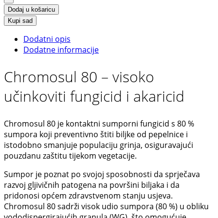
Dodaj u košaricu
Kupi sad
Dodatni opis
Dodatne informacije
Chromosul 80 – visoko
učinkoviti fungicid i akaricid
Chromosul 80 je kontaktni sumporni fungicid s 80 %
sumpora koji preventivno štiti biljke od pepelnice i
istodobno smanjuje populaciju grinja, osiguravajući
pouzdanu zaštitu tijekom vegetacije.
Sumpor je poznat po svojoj sposobnosti da sprječava
razvoj gljivičnih patogena na površini biljaka i da
pridonosi općem zdravstvenom stanju usjeva.
Chromosul 80 sadrži visok udio sumpora (80 %) u obliku
vododispergirajućih granula (WG), što omogućuje