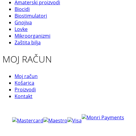
Amaterski proizvodi
Biocidi
Biostimulatori
Gnojiva
Lovke
Mikroorganizmi
Zaštita bilja
MOJ RAČUN
Moj račun
Košarica
Proizvodi
Kontakt