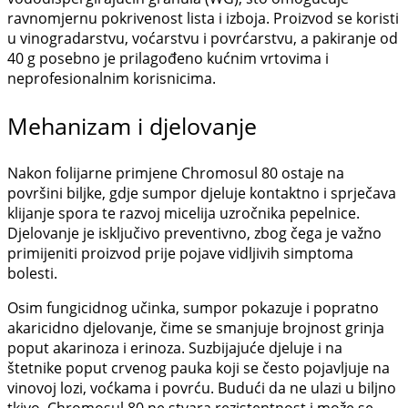
ravnomjernu pokrivenost lista i izboja. Proizvod se koristi
u vinogradarstvu, voćarstvu i povrćarstvu, a pakiranje od
40 g posebno je prilagođeno kućnim vrtovima i
neprofesionalnim korisnicima.
Mehanizam i djelovanje
Nakon folijarne primjene Chromosul 80 ostaje na
površini biljke, gdje sumpor djeluje kontaktno i sprječava
klijanje spora te razvoj micelija uzročnika pepelnice.
Djelovanje je isključivo preventivno, zbog čega je važno
primijeniti proizvod prije pojave vidljivih simptoma
bolesti.
Osim fungicidnog učinka, sumpor pokazuje i popratno
akaricidno djelovanje, čime se smanjuje brojnost grinja
poput akarinoza i erinoza. Suzbijajuće djeluje i na
štetnike poput crvenog pauka koji se često pojavljuje na
vinovoj lozi, voćkama i povrću. Budući da ne ulazi u biljno