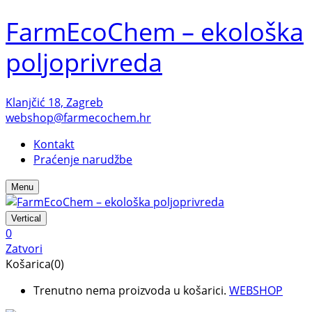
FarmEcoChem – ekološka
poljoprivreda
Klanjčić 18, Zagreb
webshop@farmecochem.hr
Kontakt
Praćenje narudžbe
Menu
Vertical
0
Zatvori
Košarica(0)
Trenutno nema proizvoda u košarici.
WEBSHOP