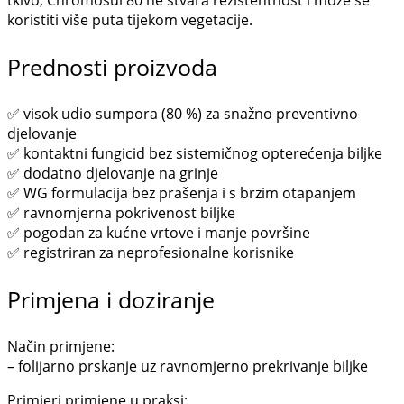
tkivo, Chromosul 80 ne stvara rezistentnost i može se
koristiti više puta tijekom vegetacije.
Prednosti proizvoda
✅ visok udio sumpora (80 %) za snažno preventivno
djelovanje
✅ kontaktni fungicid bez sistemičnog opterećenja biljke
✅ dodatno djelovanje na grinje
✅ WG formulacija bez prašenja i s brzim otapanjem
✅ ravnomjerna pokrivenost biljke
✅ pogodan za kućne vrtove i manje površine
✅ registriran za neprofesionalne korisnike
Primjena i doziranje
Način primjene:
– folijarno prskanje uz ravnomjerno prekrivanje biljke
Primjeri primjene u praksi: