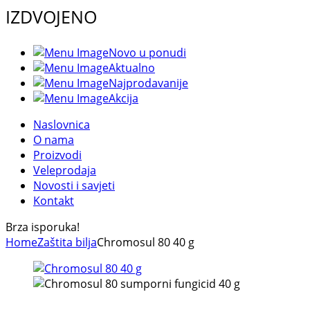
IZDVOJENO
Novo u ponudi
Aktualno
Najprodavanije
Akcija
Naslovnica
O nama
Proizvodi
Veleprodaja
Novosti i savjeti
Kontakt
Brza isporuka!
Home
Zaštita bilja
Chromosul 80 40 g