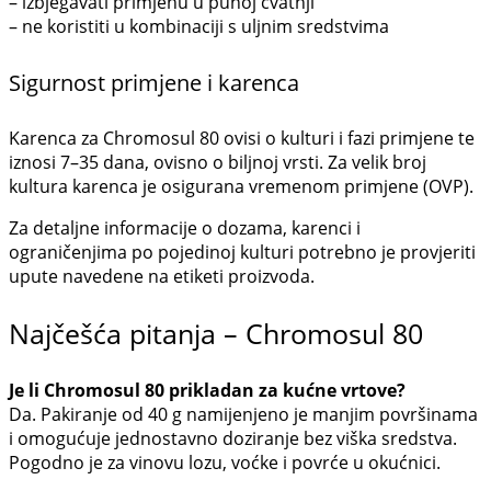
– izbjegavati primjenu u punoj cvatnji
– ne koristiti u kombinaciji s uljnim sredstvima
Sigurnost primjene i karenca
Karenca za Chromosul 80 ovisi o kulturi i fazi primjene te
iznosi 7–35 dana, ovisno o biljnoj vrsti. Za velik broj
kultura karenca je osigurana vremenom primjene (OVP).
Za detaljne informacije o dozama, karenci i
ograničenjima po pojedinoj kulturi potrebno je provjeriti
upute navedene na etiketi proizvoda.
Najčešća pitanja – Chromosul 80
Je li Chromosul 80 prikladan za kućne vrtove?
Da. Pakiranje od 40 g namijenjeno je manjim površinama
i omogućuje jednostavno doziranje bez viška sredstva.
Pogodno je za vinovu lozu, voćke i povrće u okućnici.