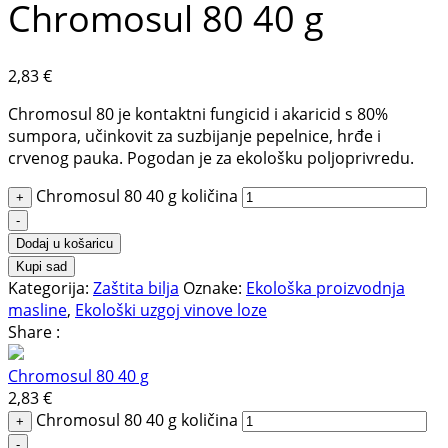
Chromosul 80 40 g
2,83
€
Chromosul 80 je kontaktni fungicid i akaricid s 80%
sumpora, učinkovit za suzbijanje pepelnice, hrđe i
crvenog pauka. Pogodan je za ekološku poljoprivredu.
Chromosul 80 40 g količina
+
-
Dodaj u košaricu
Kupi sad
Kategorija:
Zaštita bilja
Oznake:
Ekološka proizvodnja
masline
,
Ekološki uzgoj vinove loze
Share :
Chromosul 80 40 g
2,83
€
Chromosul 80 40 g količina
+
-