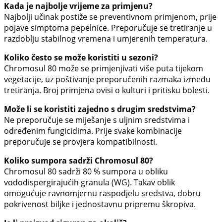
Kada je najbolje vrijeme za primjenu?
Najbolji učinak postiže se preventivnom primjenom, prije
pojave simptoma pepelnice. Preporučuje se tretiranje u
razdoblju stabilnog vremena i umjerenih temperatura.
Koliko često se može koristiti u sezoni?
Chromosul 80 može se primjenjivati više puta tijekom
vegetacije, uz poštivanje preporučenih razmaka između
tretiranja. Broj primjena ovisi o kulturi i pritisku bolesti.
Može li se koristiti zajedno s drugim sredstvima?
Ne preporučuje se miješanje s uljnim sredstvima i
određenim fungicidima. Prije svake kombinacije
preporučuje se provjera kompatibilnosti.
Koliko sumpora sadrži Chromosul 80?
Chromosul 80 sadrži 80 % sumpora u obliku
vododispergirajućih granula (WG). Takav oblik
omogućuje ravnomjernu raspodjelu sredstva, dobru
pokrivenost biljke i jednostavnu pripremu škropiva.