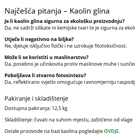
Najčešća pitanja – Kaolin glina
Je li kaolin glina sigurna za ekološku proizvodnju?
Da, ne sadrži silikate ni kemijske tvari te je sigurna za ek
Utječe li negativno na biljke?
Ne, djeluje isključivo fizički i ne uzrokuje fitotoksičnost.
Može li se koristiti u maslinarstvu?
Da, posebno je učinkovita protiv maslinove muhe i sunče
Poboljšava li stvarno fotosintezu?
Da, reflektirano svjetlo omogućuje ravnomjerniju raspodjel
Pakiranje i skladištenje
Dostupna pakiranja: 12,5 kg
Skladištenje: čuvati na suhom mjestu, zaštićeno od vlage
Ostale proizvode na bazi kaolina pogledajte
OVDJE.