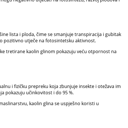
ine lista i ploda, čime se smanjuje transpiracija i gubitak
o pozitivno utječe na fotosintetsku aktivnost.
ljke tretirane kaolin glinom pokazuju veću otpornost na
zualnu i fizičku prepreku koja zbunjuje insekte i otežava im
a pokazuju učinkovitost i do 95 %.
aslinarstvu, kaolin glina se uspješno koristi u