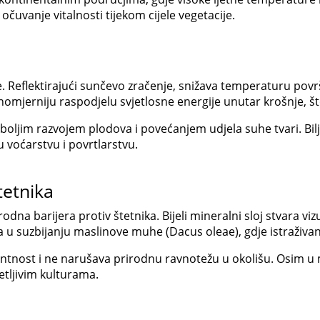
očuvanje vitalnosti tijekom cijele vegetacije.
ke. Reflektirajući sunčevo zračenje, snižava temperaturu površ
nomjerniju raspodjelu svjetlosne energije unutar krošnje, št
, boljim razvojem plodova i povećanjem udjela suhe tvari. Bi
 u voćarstvu i povrtlarstvu.
tetnika
rodna barijera protiv štetnika. Bijeli mineralni sloj stvara vi
u suzbijanju maslinove muhe (Dacus oleae), gdje istraživanj
entnost i ne narušava prirodnu ravnotežu u okolišu. Osim u m
etljivim kulturama.