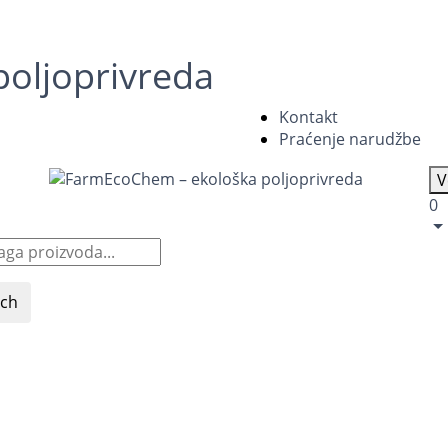
oljoprivreda
Kontakt
Praćenje narudžbe
V
0
rch