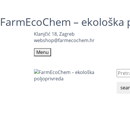
FarmEcoChem – ekološka p
Klanjčić 18, Zagreb
webshop@farmecochem.hr
Menu
sea