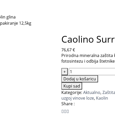
lin glina
Caolino Surr
76,67
€
Prirodna mineralna zaštita k
fotosintezu i odbija štetnike
Caolino
+
Surround
Dodaj u košaricu
12,5
Kupi sad
kg
Kategorije:
Aktualno
,
Zaštita
kaolin
uzgoj vinove loze
,
Kaolin
glina
Share :
količina