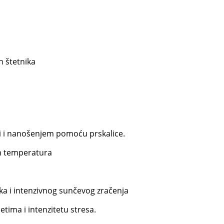
h štetnika
odi i nanošenjem pomoću prskalice.
ih temperatura
ka i intenzivnog sunčevog zračenja
etima i intenzitetu stresa.