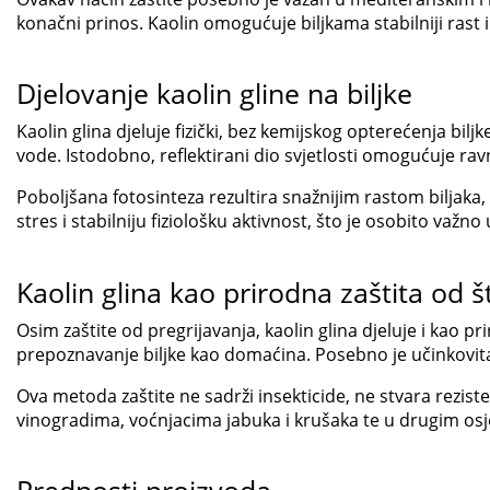
konačni prinos. Kaolin omogućuje biljkama stabilniji rast i 
Djelovanje kaolin gline na biljke
Kaolin glina djeluje fizički, bez kemijskog opterećenja bilj
vode. Istodobno, reflektirani dio svjetlosti omogućuje rav
Poboljšana fotosinteza rezultira snažnijim rastom biljaka
stres i stabilniju fiziološku aktivnost, što je osobito važno
Kaolin glina kao prirodna zaštita od š
Osim zaštite od pregrijavanja, kaolin glina djeluje i kao pri
prepoznavanje biljke kao domaćina. Posebno je učinkovita 
Ova metoda zaštite ne sadrži insekticide, ne stvara rezist
vinogradima, voćnjacima jabuka i krušaka te u drugim osj