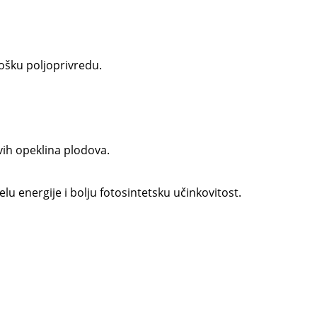
ološku poljoprivredu.
vih opeklina plodova.
u energije i bolju fotosintetsku učinkovitost.