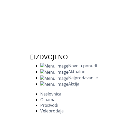
IZDVOJENO
Novo u ponudi
Aktualno
Najprodavanije
Akcija
Naslovnica
O nama
Proizvodi
Veleprodaja