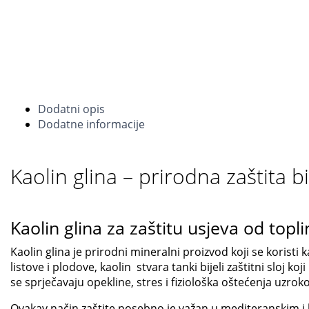
Dodatni opis
Dodatne informacije
Kaolin glina – prirodna zaštita bi
Kaolin glina za zaštitu usjeva od topl
Kaolin glina je prirodni mineralni proizvod koji se korist
listove i plodove, kaolin stvara tanki bijeli zaštitni sloj ko
se sprječavaju opekline, stres i fiziološka oštećenja uz
Ovakav način zaštite posebno je važan u mediteranskim i 