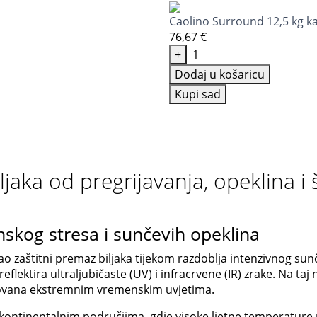
Caolino Surround 12,5 kg ka
76,67
€
Caolino
+
Surround
Dodaj u košaricu
12,5
Kupi sad
kg
kaolin
glina
količina
ljaka od pregrijavanja, opeklina i 
inskog stresa i sunčevih opeklina
i kao zaštitni premaz biljaka tijekom razdoblja intenzivnog 
ji reflektira ultraljubičaste (UV) i infracrvene (IR) zrake. Na t
rokovana ekstremnim vremenskim uvjetima.
kontinentalnim područjima, gdje visoke ljetne temperature m