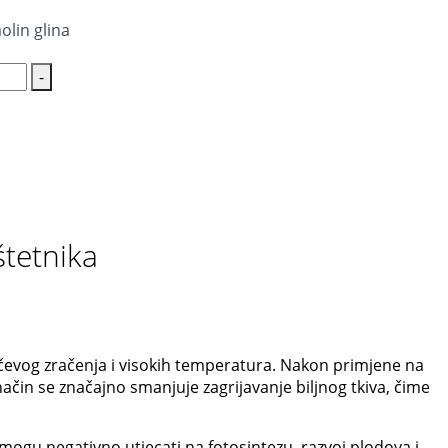
olin glina
-
štetnika
sunčevog zračenja i visokih temperatura. Nakon primjene na
aj način se značajno smanjuje zagrijavanje biljnog tkiva, čime
ogu negativno utjecati na fotosintezu, razvoj plodova i