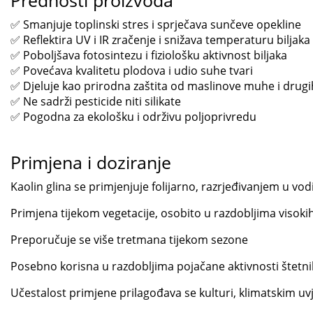
Prednosti proizvoda
✅ Smanjuje toplinski stres i sprječava sunčeve opekline
✅ Reflektira UV i IR zračenje i snižava temperaturu biljaka
✅ Poboljšava fotosintezu i fiziološku aktivnost biljaka
✅ Povećava kvalitetu plodova i udio suhe tvari
✅ Djeluje kao prirodna zaštita od maslinove muhe i drugi
✅ Ne sadrži pesticide niti silikate
✅ Pogodna za ekološku i održivu poljoprivredu
Primjena i doziranje
Kaolin glina se primjenjuje folijarno, razrjeđivanjem u v
Primjena tijekom vegetacije, osobito u razdobljima visok
Preporučuje se više tretmana tijekom sezone
Posebno korisna u razdobljima pojačane aktivnosti štetni
Učestalost primjene prilagođava se kulturi, klimatskim uvj