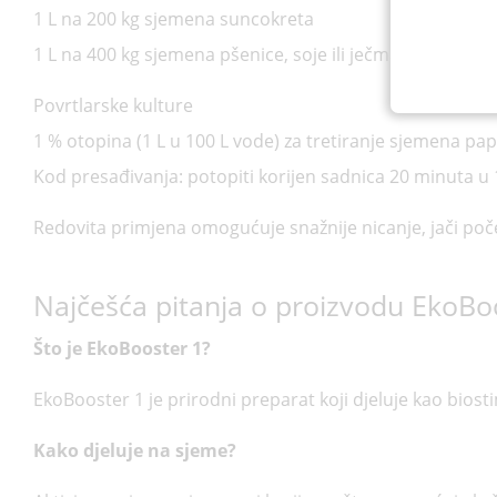
1 L na 200 kg sjemena suncokreta
1 L na 400 kg sjemena pšenice, soje ili ječma
Povrtlarske kulture
1 % otopina (1 L u 100 L vode) za tretiranje sjemena papri
Kod presađivanja: potopiti korijen sadnica 20 minuta u
Redovita primjena omogućuje snažnije nicanje, jači početa
Najčešća pitanja o proizvodu EkoBo
Što je EkoBooster 1?
EkoBooster 1 je prirodni preparat koji djeluje kao biost
Kako djeluje na sjeme?