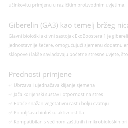
učinkovitu primjenu u različitim proizvodnim uvjetima.
Gibere­lin (GA3) kao temelj bržeg nic
Glavni biološki aktivni sastojak EkoBoostera 1 je gibere
jednostavnije šećere, omogućujući sjemenu dodatnu ener
sklopove i lakše savladavaju početne stresne uvjete, št
Prednosti primjene
✅ Ubrzava i ujednačava klijanje sjemena
✅ Jača korijenski sustav i otpornost na stres
✅ Potiče snažan vegetativni rast i bolju cvatnju
✅ Poboljšava biološku aktivnost tla
✅ Kompatibilan s većinom zaštitnih i mikrobioloških pr