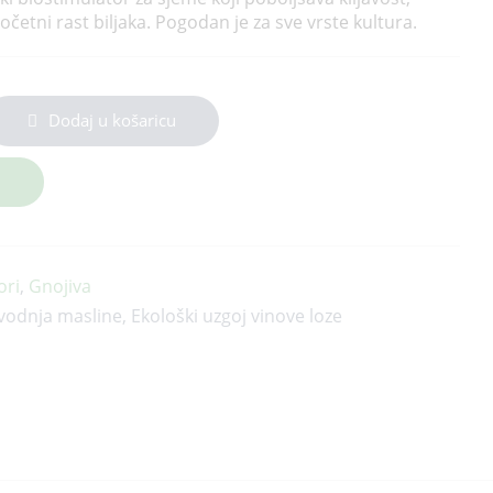
očetni rast biljaka. Pogodan je za sve vrste kultura.
Dodaj u košaricu
ori
,
Gnojiva
vodnja masline
,
Ekološki uzgoj vinove loze