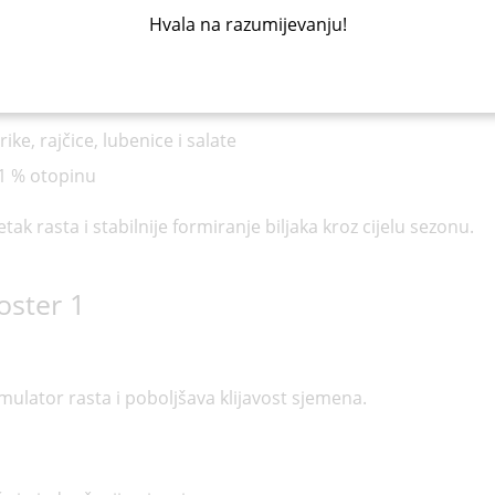
Hvala na razumijevanju!
ke, rajčice, lubenice i salate
 1 % otopinu
k rasta i stabilnije formiranje biljaka kroz cijelu sezonu.
oster 1
imulator rasta i poboljšava klijavost sjemena.