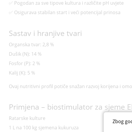
✅ Pogodan za sve tipove kultura i različite pH uvjete
✅ Osigurava stabilan start i veći potencijal prinosa
Sastav i hranjive tvari
Organska tvar: 2,8 %
Dušik (N): 14 %
Fosfor (P): 2 %
Kalij (K): 5 %
Ovaj nutritivni profil potiče snažan razvoj korijena i om
Primjena – biostimulator za sjeme 
Ratarske kulture
Zbog god
1 L na 100 kg sjemena kukuruza