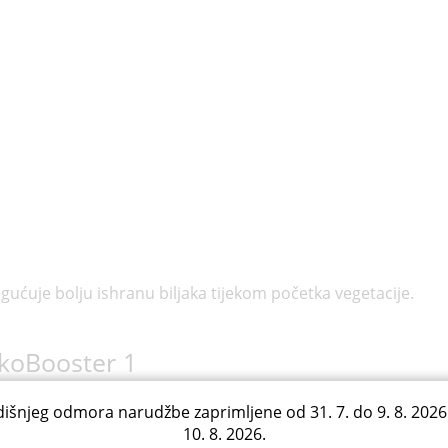
ogućuje bolju ishranu biljaka tijekom početka vegetacije.
EkoBooster 1
išnjeg odmora narudžbe zaprimljene od 31. 7. do 9. 8. 2026
10. 8. 2026.