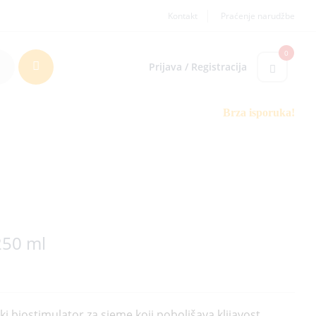
Kontakt
Praćenje narudžbe
0
Prijava / Registracija
Brza isporuka!
250 ml
i biostimulator za sjeme koji poboljšava klijavost,