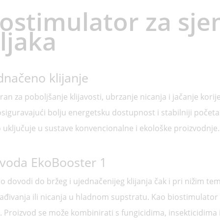
iostimulator za sje
ljaka
dnačeno klijanje
n za poboljšanje klijavosti, ubrzanje nicanja i jačanje korij
iguravajući bolju energetsku dostupnost i stabilniji početak
o uključuje u sustave konvencionalne i ekološke proizvodnje.
izvoda EkoBooster 1
 dovodi do bržeg i ujednačenijeg klijanja čak i pri nižim t
sađivanja ili nicanja u hladnom supstratu. Kao biostimulato
a. Proizvod se može kombinirati s fungicidima, insekticidima