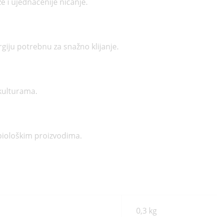
e i ujednačenije nicanje.
giju potrebnu za snažno klijanje.
kulturama.
obiološkim proizvodima.
0,3 kg