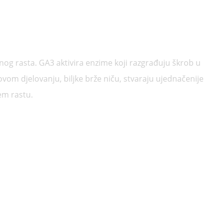
tnog rasta. GA3 aktivira enzime koji razgrađuju škrob u
om djelovanju, biljke brže niču, stvaraju ujednačenije
em rastu.