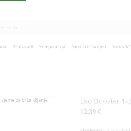
ama
Proizvodi
Veleprodaja
Novosti i savjeti
Kontakt
Eko Booster 1-
12,39
€
EkoBooster 1 je organsk