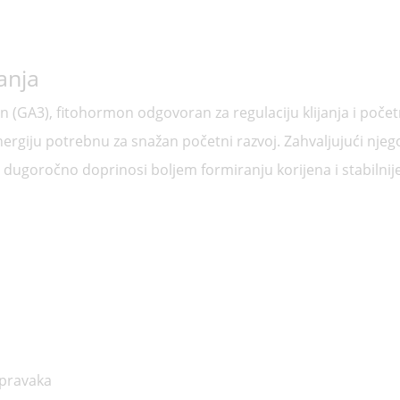
anja
­lin (GA3), fitohormon odgovoran za regulaciju klijanja i poče
giju potrebnu za snažan početni razvoj. Zahvaljujući njegov
o dugoročno doprinosi boljem formiranju korijena i stabilnij
ipravaka