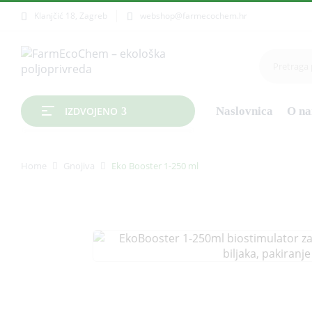
Klanjčić 18, Zagreb
webshop@farmecochem.hr
Naslovnica
O n
IZDVOJENO
Home
Gnojiva
Eko Booster 1-250 ml