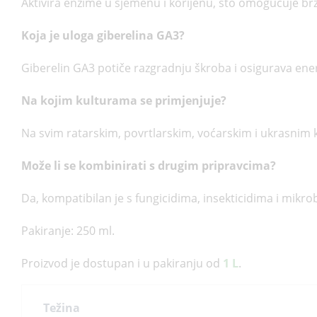
Aktivira enzime u sjemenu i korijenu, što omogućuje brž
Koja je uloga gibere­lina GA3?
Gibere­lin GA3 potiče razgradnju škroba i osigurava ener
Na kojim kulturama se primjenjuje?
Na svim ratarskim, povrtlarskim, voćarskim i ukrasnim 
Može li se kombinirati s drugim pripravcima?
Da, kompatibilan je s fungicidima, insekticidima i mikr
Pakiranje: 250 ml.
Proizvod je dostupan i u pakiranju od
1 L
.
Težina