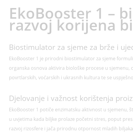
EkoBooster 1 – b
razvoj korijena bi
Biostimulator za sjeme za brže i uje
EkoBooster 1 je prirodni biostimulator za sjeme formulira
organska osnova aktivira biološke procese u sjemenu, os
povrtlarskih, voćarskih i ukrasnih kultura te se uspješn
Djelovanje i važnost korištenja pro
EkoBooster 1 potiče enzimatsku aktivnost u sjemenu, što
u uvjetima kada biljke prolaze početni stres, poput pre
razvoj rizosfere i jača prirodnu otpornost mladih biljak