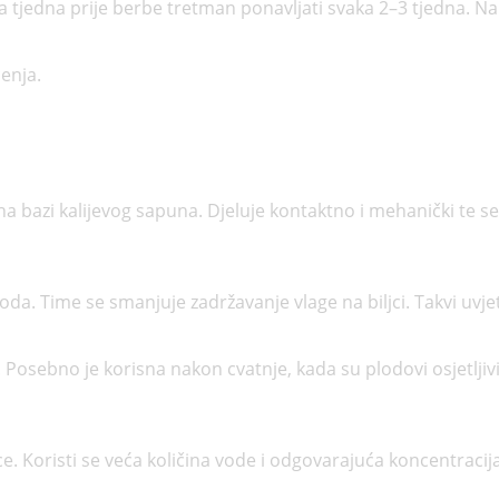
a tjedna prije berbe tretman ponavljati svaka 2–3 tjedna. N
enja.
ja na bazi kalijevog sapuna. Djeluje kontaktno i mehanički te 
oda. Time se smanjuje zadržavanje vlage na biljci. Takvi uvjeti
a. Posebno je korisna nakon cvatnje, kada su plodovi osjetlji
. Koristi se veća količina vode i odgovarajuća koncentracija