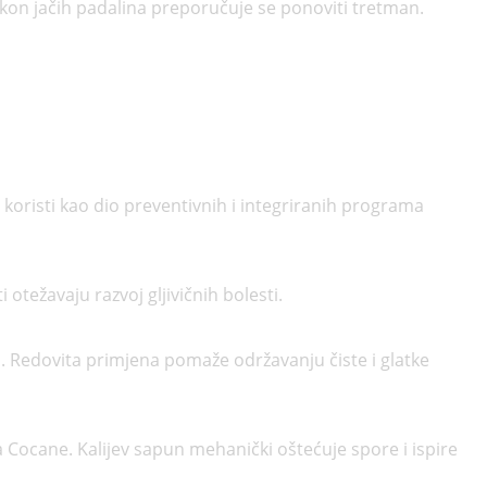
akon jačih padalina preporučuje se ponoviti tretman.
se koristi kao dio preventivnih i integriranih programa
 otežavaju razvoj gljivičnih bolesti.
vi. Redovita primjena pomaže održavanju čiste i glatke
 Cocane. Kalijev sapun mehanički oštećuje spore i ispire