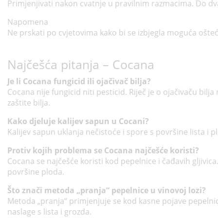
Primjenjivati nakon cvatnje u pravilnim razmacima. Do dv
Napomena
Ne prskati po cvjetovima kako bi se izbjegla moguća ošteć
Najčešća pitanja – Cocana
Je li Cocana fungicid ili ojačivač bilja?
Cocana nije fungicid niti pesticid. Riječ je o ojačivaču bil
zaštite bilja.
Kako djeluje kalijev sapun u Cocani?
Kalijev sapun uklanja nečistoće i spore s površine lista i pl
Protiv kojih problema se Cocana najčešće koristi?
Cocana se najčešće koristi kod pepelnice i čađavih gljivic
površine ploda.
Što znači metoda „pranja“ pepelnice u vinovoj lozi?
Metoda „pranja“ primjenjuje se kod kasne pojave pepelnice
naslage s lista i grozda.