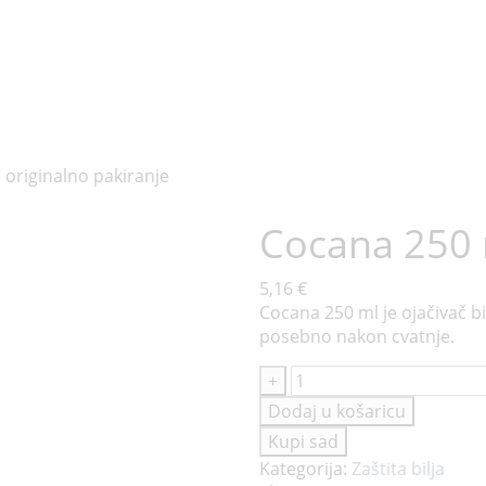
Cocana 250 
5,16
€
Cocana 250 ml je ojačivač bi
posebno nakon cvatnje.
Cocana
+
250
Dodaj u košaricu
ml
Kupi sad
količina
Kategorija:
Zaštita bilja