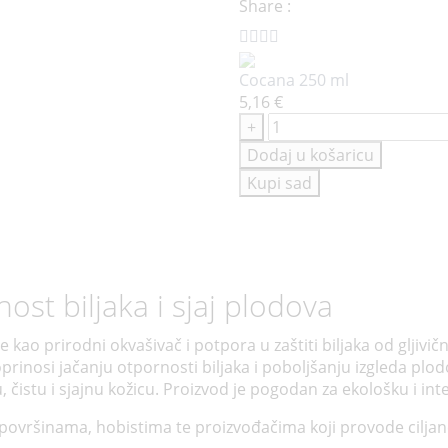
Share :
Cocana 250 ml
5,16
€
Cocana
+
250
Dodaj u košaricu
ml
Kupi sad
količina
ost biljaka i sjaj plodova
je kao prirodni okvašivač i potpora u zaštiti biljaka od gljivi
prinosi jačanju otpornosti biljaka i poboljšanju izgleda pl
, čistu i sjajnu kožicu. Proizvod je pogodan za ekološku i in
ovršinama, hobistima te proizvođačima koji provode ciljane 