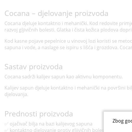
Cocana – djelovanje proizvoda
Cocana djeluje kontaktno i mehanički. Kod redovite primjen
razvoj gljivičnih bolesti. Glatka i čista kožica plodova dopr
Kod kasne pojave pepelnice u vinovoj lozi koristi se meto
sapuna i vode, a naslage se ispiru s lišća i grozdova. Co
Sastav proizvoda
Cocana sadrži kalijev sapun kao aktivnu komponentu.
Kalijev sapun djeluje kontaktno i mehanički na površini bil
djelovanja.
Prednosti proizvoda
Zbog god
✅ ojačivač bilja na bazi kalijevog sapuna
✅ kontaktno djelovanje protiv gljivičnih bolesti