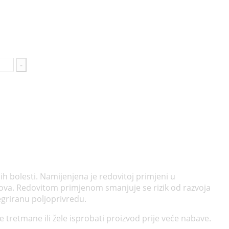
-
čnih bolesti. Namijenjena je redovitoj primjeni u
odova. Redovitom primjenom smanjuje se rizik od razvoja
tegriranu poljoprivredu.
tretmane ili žele isprobati proizvod prije veće nabave.