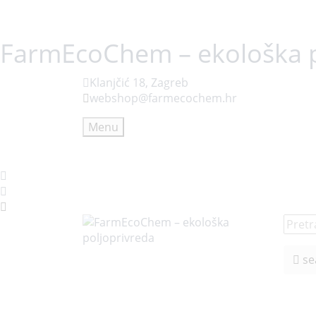
FarmEcoChem – ekološka p
Klanjčić 18, Zagreb
webshop@farmecochem.hr
Menu
se