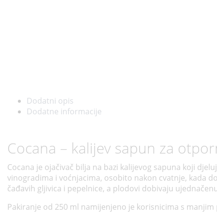
Dodatni opis
Dodatne informacije
Cocana – kalijev sapun za otporn
Cocana je ojačivač bilja na bazi kalijevog sapuna koji djelu
vinogradima i voćnjacima, osobito nakon cvatnje, kada do
čađavih gljivica i pepelnice, a plodovi dobivaju ujednačenu
Pakiranje od 250 ml namijenjeno je korisnicima s manjim p