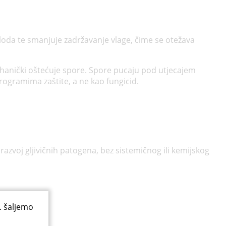
ploda te smanjuje zadržavanje vlage, čime se otežava
mehanički oštećuje spore. Spore pucaju pod utjecajem
rogramima zaštite, a ne kao fungicid.
razvoj gljivičnih patogena, bez sistemičnog ili kemijskog
. šaljemo