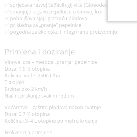
✅ sprječava razvoj čađavih gljivica (Gloeodes pomigena)
✅ smanjuje pojavu pepelnice u vinovoj lozi
✅ poboljšava sjaj i glatkoću plodova
✅ prikladna za „pranje“ pepelnice
✅ pogodna za ekološku i integriranu proizvodnju
Primjena i doziranje
Vinova loza – metoda „pranja“ pepelnice
Doza: 1,5 % otopina
Količina vode: 2500 L/ha
Tlak: jaki
Brzina: oko 2 km/h
Način: prskanje svakim redom
Voćarstvo – zaštita plodova nakon cvatnje
Doza: 0,7 % otopina
Količina: 3–4 L otopine po metru krošnje
Frekvencija primjene