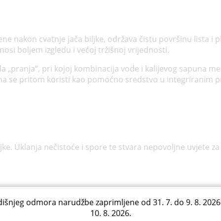
e nakon cvatnje jača biljke, održava čistu površinu lista i 
inosi boljem izgledu i većoj tržišnoj vrijednosti.
da „pranja“, pri kojoj kombinacija vode i kalijevog sapuna 
cana se pritom koristi kao pomoćno sredstvo u integriranim p
jke. Uklanja nečistoće i spore te stvara nepovoljne uvjete za 
išnjeg odmora narudžbe zaprimljene od 31. 7. do 9. 8. 2026
10. 8. 2026.