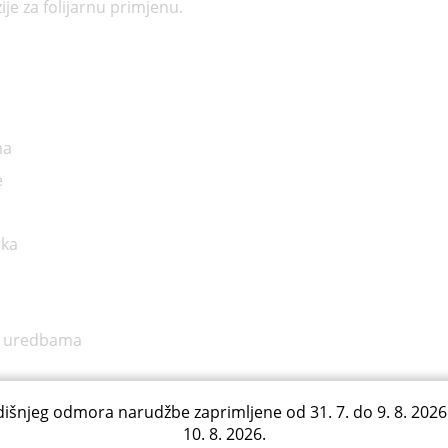
je za folijarnu primjenu.
ma
e
ika
EU uredbama
išnjeg odmora narudžbe zaprimljene od 31. 7. do 9. 8. 2026
10. 8. 2026.