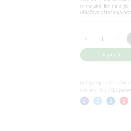
mineralni film na biljci
ublažava oštećenja od 
Profilm
1
kg
-
Kupi sad
kaolin
količina
Kategorija:
Zaštita bilja
Oznake:
Ekološka proiz