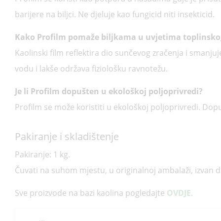
barijere na biljci. Ne djeluje kao fungicid niti insekticid.
Kako Profilm pomaže biljkama u uvjetima toplinsko
Kaolinski film reflektira dio sunčevog zračenja i smanjuje
vodu i lakše održava fiziološku ravnotežu.
Je li Profilm dopušten u ekološkoj poljoprivredi?
Profilm se može koristiti u ekološkoj poljoprivredi. 
Pakiranje i skladištenje
Pakiranje: 1 kg.
Čuvati na suhom mjestu, u originalnoj ambalaži, izvan 
Sve proizvode na bazi kaolina pogledajte
OVDJE
.