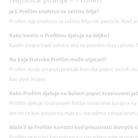
Je li Profilm sredstvo za zaštitu bilja?
Profilm nije sredstvo za zaštitu bilja niti pesticid. Riječ
Kako kaolin u Profilmu djeluje na biljku?
Kaolin stvara bijeli zaštitni sloj na površini lista i ploda
Na koje štetnike Profilm može utjecati?
Profilm može smanjiti pritisak štetnika poput voćnih muh
kao izvor hrane.
Kako Profilm djeluje na bolesti poput krastavosti j
Profilm djeluje stvaranjem fizičke mineralne barijere na 
koristi se kao potporna mjera u nasadima s pojačanim p
Može li se Profilm koristiti kod prisutnosti Botrytis 
Profilm se koristi kao potpora u nasadima gdje je prisut