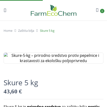
0
Home
Zaštita bilja
Skure 5 kg
Skure 5 kg
43,60
€
Skure 5 kg je
prirodno sredstvo
za zaštitu bilja
protiv