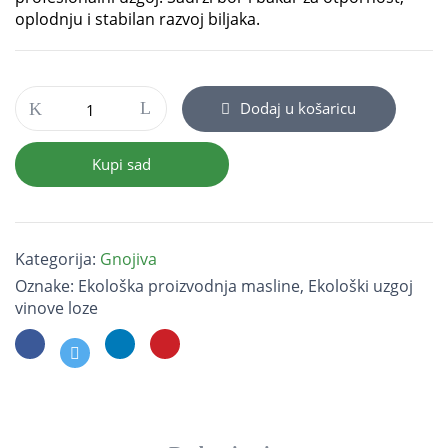
oplodnju i stabilan razvoj biljaka.
Pro-
Dodaj u košaricu
Direct
30+B
200
Kupi sad
g
količina
Kategorija:
Gnojiva
Oznake:
Ekološka proizvodnja masline
,
Ekološki uzgoj
vinove loze