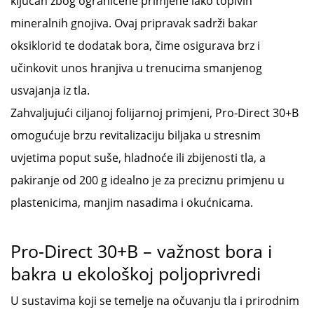
ključan zbog ograničene primjene lako topivih
mineralnih gnojiva. Ovaj pripravak sadrži bakar
oksiklorid te dodatak bora, čime osigurava brz i
učinkovit unos hranjiva u trenucima smanjenog
usvajanja iz tla.
Zahvaljujući ciljanoj folijarnoj primjeni, Pro-Direct 30+B
omogućuje brzu revitalizaciju biljaka u stresnim
uvjetima poput suše, hladnoće ili zbijenosti tla, a
pakiranje od 200 g idealno je za preciznu primjenu u
plastenicima, manjim nasadima i okućnicama.
Pro-Direct 30+B – važnost bora i
bakra u ekološkoj poljoprivredi
U sustavima koji se temelje na očuvanju tla i prirodnim