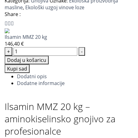
Kategorija:
Gnojiva
Oznake:
Ekološka proizvodnja
masline
,
Ekološki uzgoj vinove loze
Share :
Ilsamin MMZ 20 kg
146,40
€
+
-
Dodaj u košaricu
Kupi sad
Dodatni opis
Dodatne informacije
Ilsamin MMZ 20 kg –
aminokiselinsko gnojivo za
profesionalce