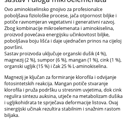
Ovo aminokiselinsko gnojivo za profesionalce
poboljšava fiziološke procese, jača otpornost biljke i
potiče ravnomjeran vegetativni i generativni razvoj.
Zbog kombinacije mikroelemenata i aminokiselina,
proizvod povećava energijsku učinkovitost biljke,
poboljšava boju lišća i daje ujednačen prinos na cijeloj
površini.
Sastav proizvoda uključuje organski dušik (4 %),
magnezij (2 %), sumpor (6 %), mangan (1 %), cink (1 %),
organski ugljik (15 %) i čak 25 % L-aminokiselina.
Magnezij je ključan za formiranje klorofila i odvijanje
fotosintetskih reakcija. Mangan potiče stvaranje
klorofila i pruža podršku u stresnim uvjetima, dok cink
regulira sintezu auksina, utječe na metabolizam dušika
i ugljikohidrata te sprječava deformacije listova. Ovaj
sinergijski učinak rezultira stabilnim i snažnim rastom
biljaka.