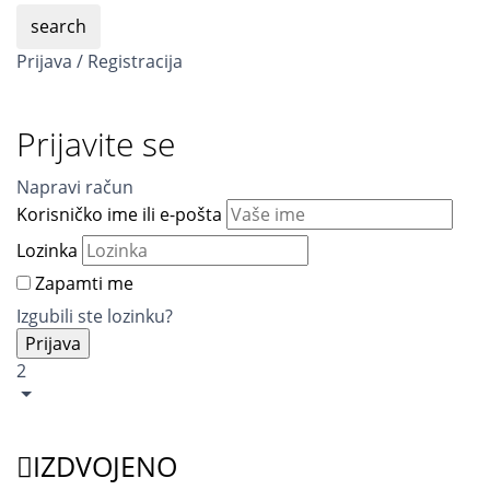
search
Prijava / Registracija
Prijavite se
Napravi račun
Korisničko ime ili e-pošta
Lozinka
Zapamti me
Izgubili ste lozinku?
2
IZDVOJENO