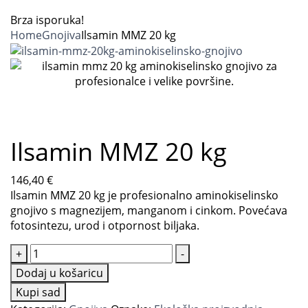
Brza isporuka!
Home
Gnojiva
Ilsamin MMZ 20 kg
Ilsamin MMZ 20 kg
146,40
€
Ilsamin MMZ 20 kg je profesionalno aminokiselinsko
gnojivo s magnezijem, manganom i cinkom. Povećava
fotosintezu, urod i otpornost biljaka.
+
-
Dodaj u košaricu
Kupi sad