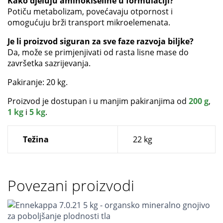
Kako djeluju aminokiseline u formulaciji?
Potiču metabolizam, povećavaju otpornost i
omogućuju brži transport mikroelemenata.
Je li proizvod siguran za sve faze razvoja biljke?
Da, može se primjenjivati od rasta lisne mase do
završetka sazrijevanja.
Pakiranje: 20 kg.
Proizvod je dostupan i u manjim pakiranjima od
200 g
,
1 kg
i
5 kg
.
Težina
22 kg
Povezani proizvodi