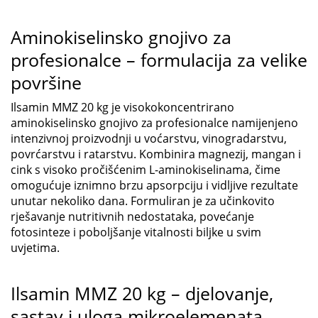
Aminokiselinsko gnojivo za
profesionalce – formulacija za velike
površine
Ilsamin MMZ 20 kg je visokokoncentrirano
aminokiselinsko gnojivo za profesionalce namijenjeno
intenzivnoj proizvodnji u voćarstvu, vinogradarstvu,
povrćarstvu i ratarstvu. Kombinira magnezij, mangan i
cink s visoko pročišćenim L-aminokiselinama, čime
omogućuje iznimno brzu apsorpciju i vidljive rezultate
unutar nekoliko dana. Formuliran je za učinkovito
rješavanje nutritivnih nedostataka, povećanje
fotosinteze i poboljšanje vitalnosti biljke u svim
uvjetima.
Ilsamin MMZ 20 kg – djelovanje,
sastav i uloga mikroelemenata