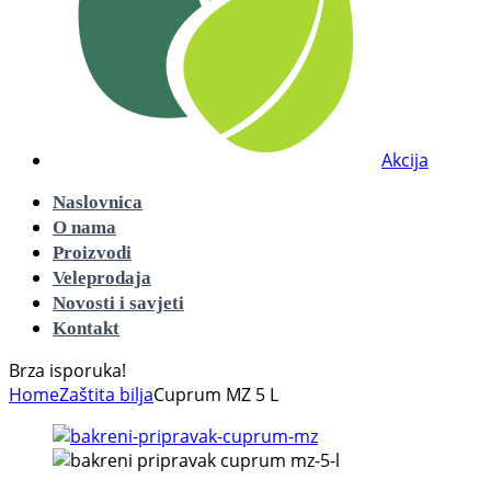
Akcija
Naslovnica
O nama
Proizvodi
Veleprodaja
Novosti i savjeti
Kontakt
Brza isporuka!
Home
Zaštita bilja
Cuprum MZ 5 L