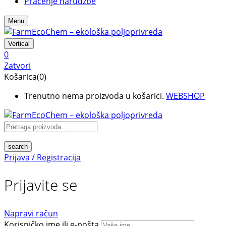
Praćenje narudžbe
Menu
Vertical
0
Zatvori
Košarica(0)
Trenutno nema proizvoda u košarici.
WEBSHOP
search
Prijava / Registracija
Prijavite se
Napravi račun
Korisničko ime ili e-pošta