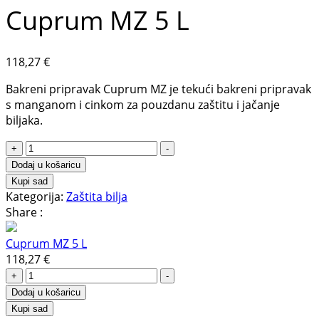
Cuprum MZ 5 L
118,27
€
Bakreni pripravak Cuprum MZ je tekući bakreni pripravak
s manganom i cinkom za pouzdanu zaštitu i jačanje
biljaka.
+
-
Dodaj u košaricu
Kupi sad
Kategorija:
Zaštita bilja
Share :
Cuprum MZ 5 L
118,27
€
+
-
Dodaj u košaricu
Kupi sad