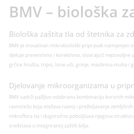
BMV – biološka za
Biološka zaštita tla od štetnika za zd
BMV je inovativan mikrobiološki pripravak namijenjen odr
djeluje preventivno i korektivno, stvarajući nepovoljne u
grčice hrušta, tripsi, lisne uši, grinje, maslinina muha 
Djelovanje mikroorganizama u pri
BMV sadrži pažljivo odabranu kombinaciju korisnih mikro
ravnotežu koja otežava razvoj i preživljavanje zemljišnih
mikroflora tla i dugoročno poboljšava njegova struktur
sredstava u integriranoj zaštiti bilja.