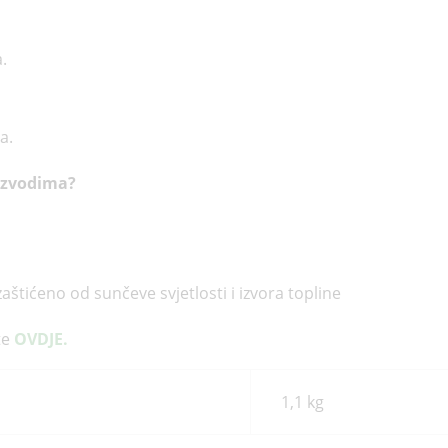
.
a.
oizvodima?
aštićeno od sunčeve svjetlosti i izvora topline
te
OVDJE.
1,1 kg