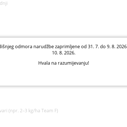
dnji
išnjeg odmora narudžbe zaprimljene od 31. 7. do 9. 8. 2026
10. 8. 2026.
Hvala na razumijevanju!
ri (npr. 2–3 kg/ha Team F)