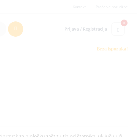
Kontakt
Praćenje narudžbe
0
Prijava / Registracija
Brza isporuka!
ipravak za biološku zaštitu tla od štetnika, uključujući