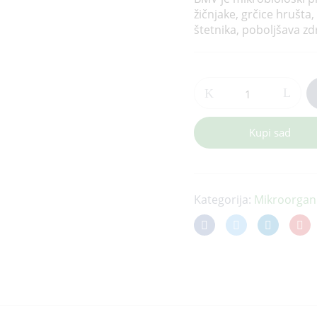
žičnjake, grčice hrušta,
štetnika, poboljšava zdr
Kupi sad
Kategorija:
Mikroorgan