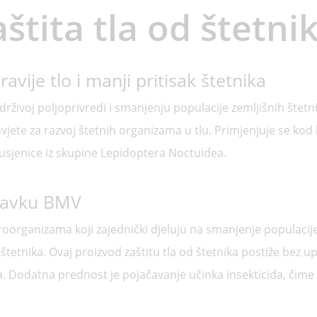
štita tla od štetni
ravije tlo i manji pritisak štetnika
živoj poljoprivredi i smanjenju populacije zemljišnih štetnik
vjete za razvoj štetnih organizama u tlu. Primjenjuje se kod 
i gusjenice iz skupine Lepidoptera Noctuidea.
pravku BMV
organizama koji zajednički djeluju na smanjenje populacije 
 štetnika. Ovaj proizvod zaštitu tla od štetnika postiže bez 
a. Dodatna prednost je pojačavanje učinka insekticida, čim