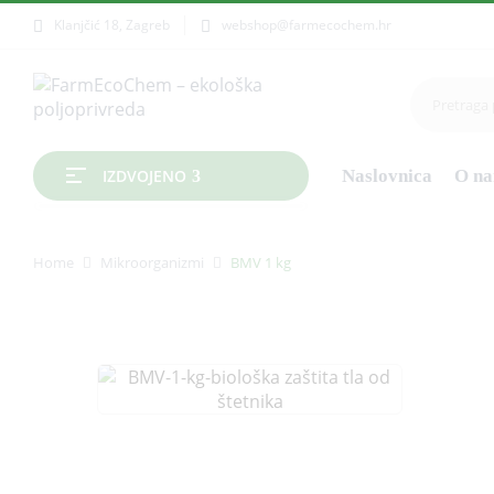
Klanjčić 18, Zagreb
webshop@farmecochem.hr
Naslovnica
O n
IZDVOJENO
Home
Mikroorganizmi
BMV 1 kg