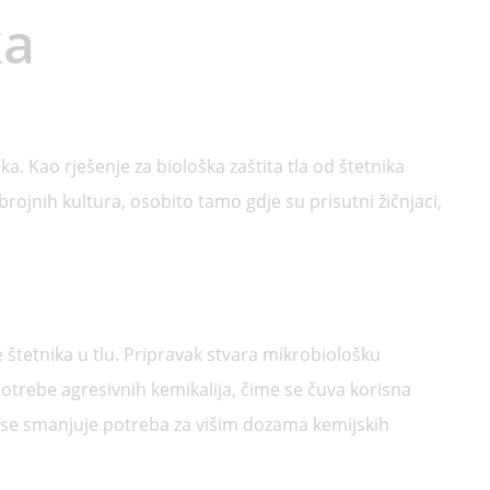
ka
a. Kao rješenje za biološka zaštita tla od štetnika
brojnih kultura, osobito tamo gdje su prisutni žičnjaci,
štetnika u tlu. Pripravak stvara mikrobiološku
upotrebe agresivnih kemikalija, čime se čuva korisna
e se smanjuje potreba za višim dozama kemijskih