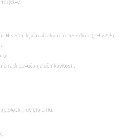
om sjetve
pH < 3,0) ili jako alkalnim proizvodima (pH > 8,5).
a.
ora.
ma radi povećanja učinkovitosti.
bioloških uvjeta u tlu.
š.