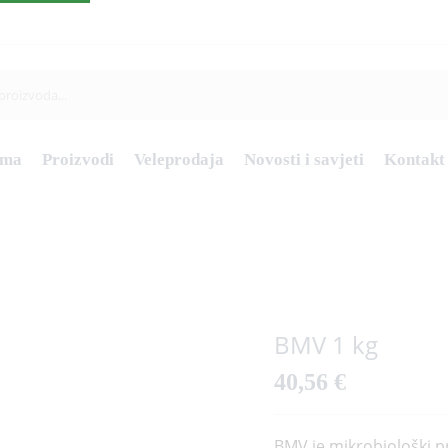
ama
Proizvodi
Veleprodaja
Novosti i savjeti
Kontakt
BMV 1 kg
40,56
€
BMV je mikrobiološki pr