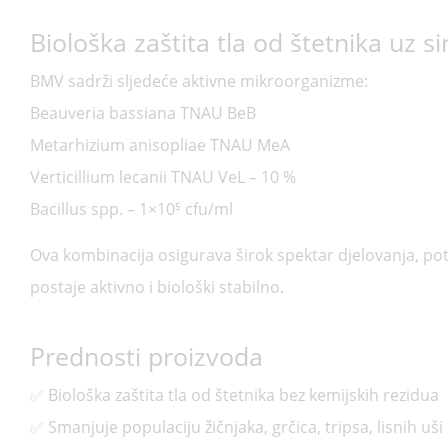
Biološka zaštita tla od štetnika uz s
BMV sadrži sljedeće aktivne mikroorganizme:
Beauveria bassiana TNAU BeB
Metarhizium anisopliae TNAU MeA
Verticillium lecanii TNAU VeL – 10 %
Bacillus spp. – 1×10⁵ cfu/ml
Ova kombinacija osigurava širok spektar djelovanja, poti
postaje aktivno i biološki stabilno.
Prednosti proizvoda
✅ Biološka zaštita tla od štetnika bez kemijskih rezidua
✅ Smanjuje populaciju žičnjaka, grčica, tripsa, lisnih uši 