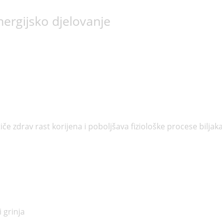
inergijsko djelovanje
če zdrav rast korijena i poboljšava fiziološke procese bilja
i grinja