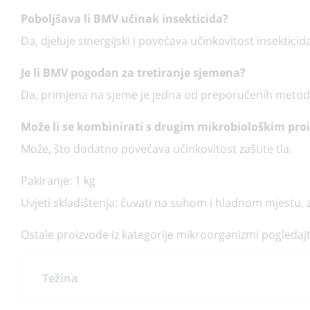
Poboljšava li BMV učinak insekticida?
Da, djeluje sinergijski i povećava učinkovitost insekticida
Je li BMV pogodan za tretiranje sjemena?
Da, primjena na sjeme je jedna od preporučenih metod
Može li se kombinirati s drugim mikrobiološkim pr
Može, što dodatno povećava učinkovitost zaštite tla.
Pakiranje: 1 kg
Uvjeti skladištenja: čuvati na suhom i hladnom mjestu, z
Ostale proizvode iz kategorije mikroorganizmi pogledaj
Težina