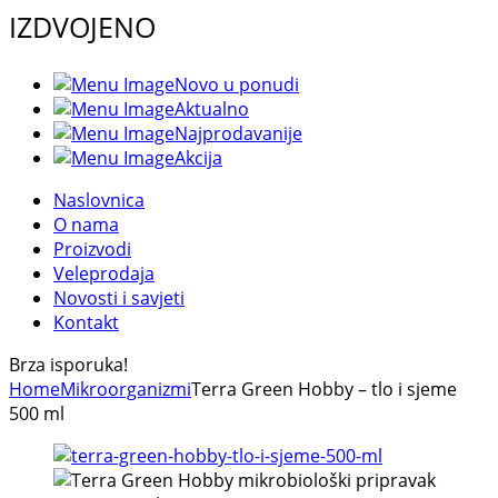
IZDVOJENO
Novo u ponudi
Aktualno
Najprodavanije
Akcija
Naslovnica
O nama
Proizvodi
Veleprodaja
Novosti i savjeti
Kontakt
Brza isporuka!
Home
Mikroorganizmi
Terra Green Hobby – tlo i sjeme
500 ml