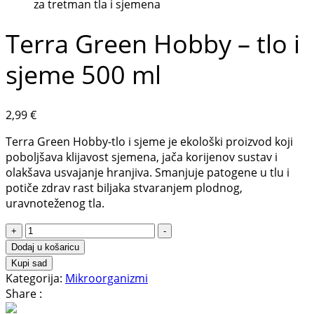
Terra Green Hobby – tlo i
sjeme 500 ml
2,99
€
Terra Green Hobby-tlo i sjeme je ekološki proizvod koji
poboljšava klijavost sjemena, jača korijenov sustav i
olakšava usvajanje hranjiva. Smanjuje patogene u tlu i
potiče zdrav rast biljaka stvaranjem plodnog,
uravnoteženog tla.
Terra
+
-
Green
Dodaj u košaricu
Hobby
Kupi sad
–
Kategorija:
Mikroorganizmi
tlo
Share :
i