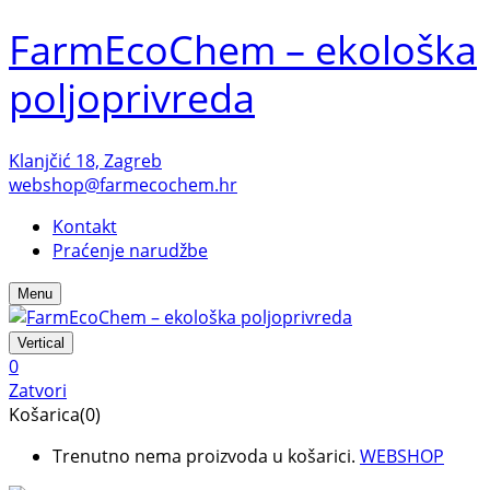
FarmEcoChem – ekološka
poljoprivreda
Klanjčić 18, Zagreb
webshop@farmecochem.hr
Kontakt
Praćenje narudžbe
Menu
Vertical
0
Zatvori
Košarica(0)
Trenutno nema proizvoda u košarici.
WEBSHOP