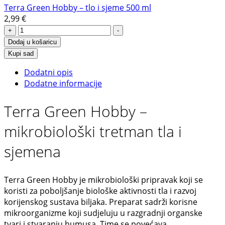
sjeme
Terra Green Hobby – tlo i sjeme 500 ml
500
2,99
€
ml
Terra
+
-
količina
Green
Dodaj u košaricu
Hobby
Kupi sad
–
Dodatni opis
tlo
Dodatne informacije
i
sjeme
Terra Green Hobby –
500
ml
mikrobiološki tretman tla i
količina
sjemena
Terra Green Hobby je mikrobiološki pripravak koji se
koristi za poboljšanje biološke aktivnosti tla i razvoj
korijenskog sustava biljaka. Preparat sadrži korisne
mikroorganizme koji sudjeluju u razgradnji organske
tvari i stvaranju humusa. Time se povećava