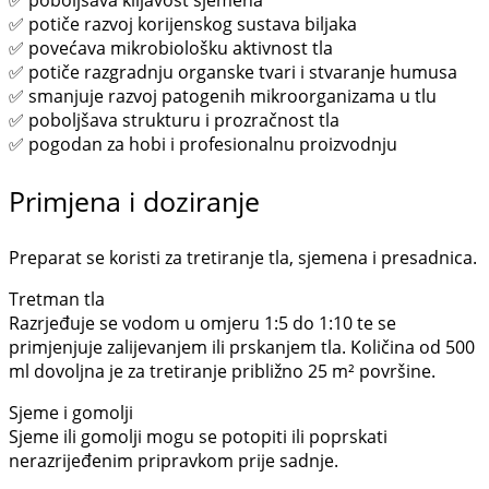
✅ poboljšava klijavost sjemena
✅ potiče razvoj korijenskog sustava biljaka
✅ povećava mikrobiološku aktivnost tla
✅ potiče razgradnju organske tvari i stvaranje humusa
✅ smanjuje razvoj patogenih mikroorganizama u tlu
✅ poboljšava strukturu i prozračnost tla
✅ pogodan za hobi i profesionalnu proizvodnju
Primjena i doziranje
Preparat se koristi za tretiranje tla, sjemena i presadnica.
Tretman tla
Razrjeđuje se vodom u omjeru 1:5 do 1:10 te se
primjenjuje zalijevanjem ili prskanjem tla. Količina od 500
ml dovoljna je za tretiranje približno 25 m² površine.
Sjeme i gomolji
Sjeme ili gomolji mogu se potopiti ili poprskati
nerazrijeđenim pripravkom prije sadnje.