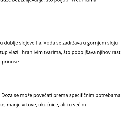
 u dublje slojeve tla. Voda se zadržava u gornjem sloju
tup vlazi i hranjivim tvarima, što poboljšava njihov rast
e prinose.
tlu. Doza se može povećati prema specifičnim potrebama
e, manje vrtove, okućnice, ali i u većim