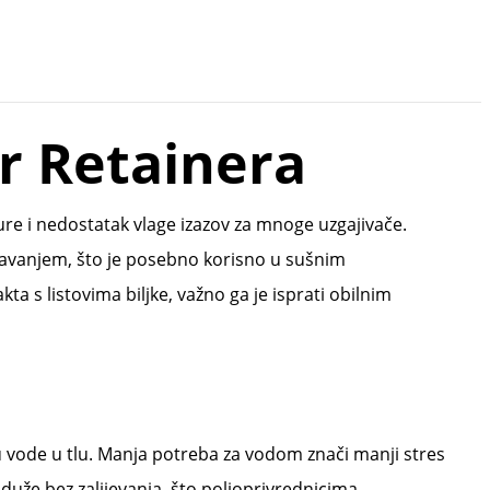
r Retainera
ture i nedostatak vlage izazov za mnoge uzgajivače.
javanjem, što je posebno korisno u sušnim
a s listovima biljke, važno ga je isprati obilnim
 vode u tlu. Manja potreba za vodom znači manji stres
 duže bez zalijevanja, što poljoprivrednicima