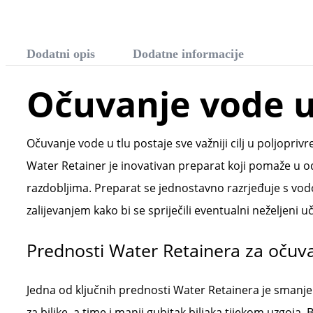
Dodatni opis
Dodatne informacije
Očuvanje vode u
Očuvanje vode u tlu postaje sve važniji cilj u poljopri
Water Retainer je inovativan preparat koji pomaže u o
razdobljima. Preparat se jednostavno razrjeđuje s vodom
zalijevanjem kako bi se spriječili eventualni neželjeni uč
Prednosti Water Retainera za očuva
Jedna od ključnih prednosti Water Retainera je smanje
za biljke, a time i manji gubitak biljaka tijekom uzgoja