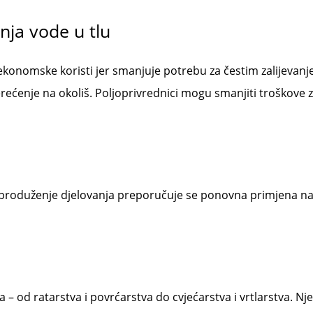
nja vode u tlu
 ekonomske koristi jer smanjuje potrebu za čestim zalijev
ećenje na okoliš. Poljoprivrednici mogu smanjiti troškove z
Za produženje djelovanja preporučuje se ponovna primjena n
a – od ratarstva i povrćarstva do cvjećarstva i vrtlarstva. 