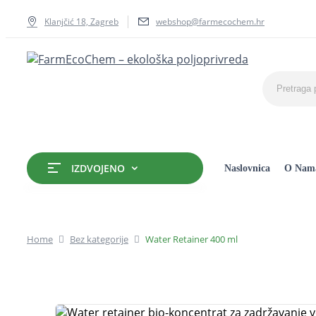
Klanjčić 18, Zagreb
webshop@farmecochem.hr
IZDVOJENO
Naslovnica
O Nam
Home
Bez kategorije
Water Retainer 400 ml