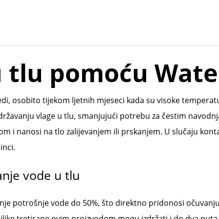
 tlu pomoću Wate
vredi, osobito tijekom ljetnih mjeseci kada su visoke tempera
državanju vlage u tlu, smanjujući potrebu za čestim navodn
 i nanosi na tlo zalijevanjem ili prskanjem. U slučaju kontakt
inci.
nje vode u tlu
nje potrošnje vode do 50%, što direktno pridonosi očuvanju
. Biljke tretirane ovim proizvodom mogu izdržati i do dva puta