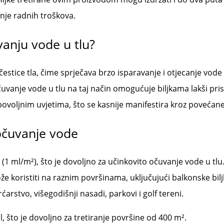
nje radnih troškova.
anju vode u tlu?
estice tla, čime sprječava brzo isparavanje i otjecanje vode
čuvanje vode u tlu na taj način omogućuje biljkama lakši pris
nepovoljnim uvjetima, što se kasnije manifestira kroz povećan
očuvanje vode
 (1 ml/m²), što je dovoljno za učinkovito očuvanje vode u 
e koristiti na raznim površinama, uključujući balkonske biljk
rstvo, višegodišnji nasadi, parkovi i golf tereni.
, što je dovoljno za tretiranje površine od 400 m².