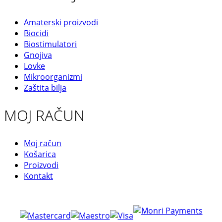
Amaterski proizvodi
Biocidi
Biostimulatori
Gnojiva
Lovke
Mikroorganizmi
Zaštita bilja
MOJ RAČUN
Moj račun
Košarica
Proizvodi
Kontakt