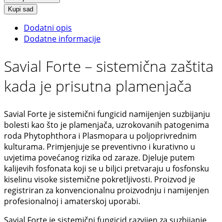
250
je:
6,72 €.
Kupi sad
ml
7,47 €.
Dodatni opis
količina
Dodatne informacije
Savial Forte – sistemična zaštita
kada je prisutna plamenjača
Savial Forte je sistemični fungicid namijenjen suzbijanju
bolesti kao što je plamenjača, uzrokovanih patogenima
roda Phytophthora i Plasmopara u poljoprivrednim
kulturama. Primjenjuje se preventivno i kurativno u
uvjetima povećanog rizika od zaraze. Djeluje putem
kalijevih fosfonata koji se u biljci pretvaraju u fosfonsku
kiselinu visoke sistemične pokretljivosti. Proizvod je
registriran za konvencionalnu proizvodnju i namijenjen
profesionalnoj i amaterskoj uporabi.
Savial Forte je sistemični fungicid razvijen za suzbijanje