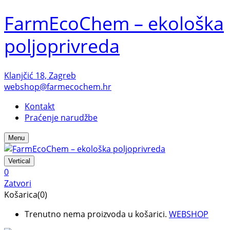
FarmEcoChem – ekološka
poljoprivreda
Klanjčić 18, Zagreb
webshop@farmecochem.hr
Kontakt
Praćenje narudžbe
Menu
Vertical
0
Zatvori
Košarica(0)
Trenutno nema proizvoda u košarici.
WEBSHOP