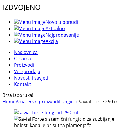
IZDVOJENO
Novo u ponudi
Aktualno
Najprodavanije
Akcija
Naslovnica
O nama
Proizvodi
Veleprodaja
Novosti i savjeti
Kontakt
Brza isporuka!
Home
Amaterski proizvodi
Fungicidi
Savial Forte 250 ml