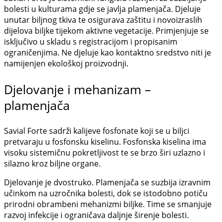
bolesti u kulturama gdje se javlja plamenjača. Djeluje
unutar biljnog tkiva te osigurava zaštitu i novoizraslih
dijelova biljke tijekom aktivne vegetacije. Primjenjuje se
isključivo u skladu s registracijom i propisanim
ograničenjima. Ne djeluje kao kontaktno sredstvo niti je
namijenjen ekološkoj proizvodnji.
Djelovanje i mehanizam –
plamenjača
Savial Forte sadrži kalijeve fosfonate koji se u biljci
pretvaraju u fosfonsku kiselinu. Fosfonska kiselina ima
visoku sistemičnu pokretljivost te se brzo širi uzlazno i
silazno kroz biljne organe.
Djelovanje je dvostruko. Plamenjača se suzbija izravnim
učinkom na uzročnika bolesti, dok se istodobno potiču
prirodni obrambeni mehanizmi biljke. Time se smanjuje
razvoj infekcije i ograničava daljnje širenje bolesti.