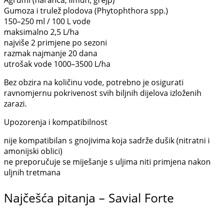
Agrumi (naranča, limun, grejp)
Gumoza i trulež plodova (Phytophthora spp.)
150–250 ml / 100 L vode
maksimalno 2,5 L/ha
najviše 2 primjene po sezoni
razmak najmanje 20 dana
utrošak vode 1000–3500 L/ha
Bez obzira na količinu vode, potrebno je osigurati
ravnomjernu pokrivenost svih biljnih dijelova izloženih
zarazi.
Upozorenja i kompatibilnost
nije kompatibilan s gnojivima koja sadrže dušik (nitratni i
amonijski oblici)
ne preporučuje se miješanje s uljima niti primjena nakon
uljnih tretmana
Najčešća pitanja – Savial Forte