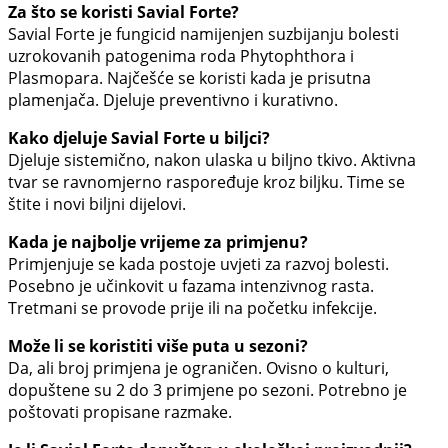
Za što se koristi Savial Forte?
Savial Forte je fungicid namijenjen suzbijanju bolesti
uzrokovanih patogenima roda Phytophthora i
Plasmopara. Najčešće se koristi kada je prisutna
plamenjača. Djeluje preventivno i kurativno.
Kako djeluje Savial Forte u biljci?
Djeluje sistemično, nakon ulaska u biljno tkivo. Aktivna
tvar se ravnomjerno raspoređuje kroz biljku. Time se
štite i novi biljni dijelovi.
Kada je najbolje vrijeme za primjenu?
Primjenjuje se kada postoje uvjeti za razvoj bolesti.
Posebno je učinkovit u fazama intenzivnog rasta.
Tretmani se provode prije ili na početku infekcije.
Može li se koristiti više puta u sezoni?
Da, ali broj primjena je ograničen. Ovisno o kulturi,
dopuštene su 2 do 3 primjene po sezoni. Potrebno je
poštovati propisane razmake.