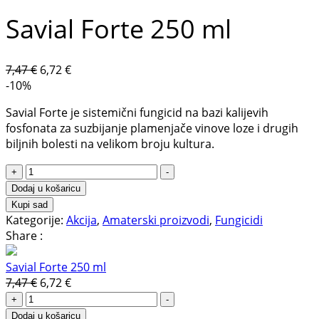
Savial Forte 250 ml
Izvorna
Trenutna
7,47
€
6,72
€
cijena
cijena
-10%
bila
je:
Savial Forte je sistemični fungicid na bazi kalijevih
je:
6,72 €.
fosfonata za suzbijanje plamenjače vinove loze i drugih
7,47 €.
biljnih bolesti na velikom broju kultura.
Savial
+
-
Forte
Dodaj u košaricu
250
Kupi sad
ml
Kategorije:
Akcija
,
Amaterski proizvodi
,
Fungicidi
količina
Share :
Savial Forte 250 ml
Izvorna
Trenutna
7,47
€
6,72
€
Savial
cijena
cijena
+
-
Forte
bila
je:
Dodaj u košaricu