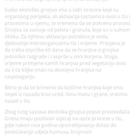
Svako ekološko gnojivo ima u sebi sirovine koje su
organskog porijekla, ali aktivacija sastavnica ovisi o tlu i
procesima u njemu, te vremenu da se pokrenu procesi.
Gnojiva se sastoje od peleta i granula, koje su u suhom
obliku. Za njihovu aktivaciju potrebna je voda,
djelovanje mikroorganizama tla i vrijeme. Procjena je
da treba otprilike 60 dana da se hranjiva iz gnojiva
jednoliko razgrade i rasprše u zoni korjena. Stoga,
vrijeme primjene samih hranjiva pred vegetaciju ovisi
da li će biljke imati na dovoljno hranjiva na
raspolaganju.
Bitno je da se brinemo da količine hranjiva koje smo
iznjeli iz nasada kroz urod, lisnu masu i grane, vratimo
nazad u tlo.
Zbog svog sastava ekološka gnojiva poput proizvođača
Grena imaju pozitivan utjecaj na opće procese u tlu,
gdje nakon niza godina upotrebljavanja dolazi do
povećavanja udjela humusa, brojnosti