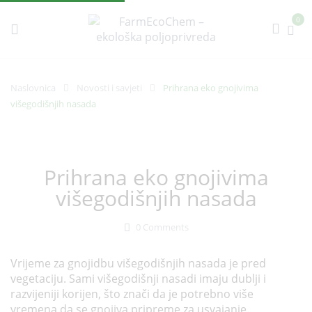
0
Naslovnica
Novosti i savjeti
Prihrana eko gnojivima
višegodišnjih nasada
Prihrana eko gnojivima
višegodišnjih nasada
0
Comments
Vrijeme za gnojidbu višegodišnjih nasada je pred
vegetaciju. Sami višegodišnji nasadi imaju dublji i
razvijeniji korijen, što znači da je potrebno više
vremena da se gnojiva pripreme za usvajanje.