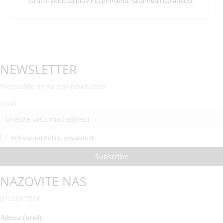
stručni vodič za pravilnu primjenu, raspored i isplativost
NEWSLETTER
Pretplatite se na naš newsletter
Email
Prihvaćam Policu privatnosti
NAZOVITE NAS
01/233-7596
Adresa (ured):